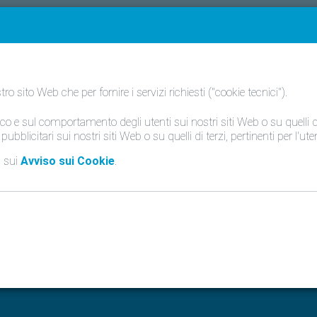
FAQ
Contatta
Italia - Italia
y sulla protezione dei dati
 sito Web che per fornire i servizi richiesti ("cookie tecnici").
 di consultare la nostra Policy sulla protezione dei dati tram
co e sul comportamento degli utenti sui nostri siti Web o su quelli di
pubblicitari sui nostri siti Web o su quelli di terzi, pertinenti per l'ut
a sui
Avviso sui Cookie
.
ttaci
scrivi a
marketing@da
ppe Ripamonti, 85
ilano (Mi)